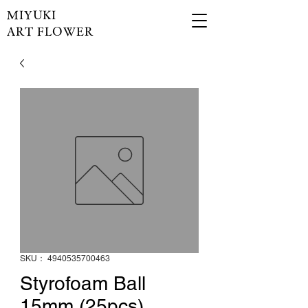
MIYUKI
ART FLOWER
SKU： 4940535700463
Styrofoam Ball
15mm (25pcs)