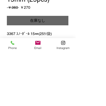
通
セ
 ￥360 
￥270
常
ー
価
ル
在庫なし
格
価
格
3367 ｽﾉｰﾎﾞｰﾙ 15㎜(25ｹ/袋)
Phone
Email
Instagram
MIYUKI
ART FLOWER
株式会社 SS MIYUKI studio
​〒164-0003 東京都中野区東中野5-16-4
Copyright 2025 MIYUKI ART FLOWER / SS MIYUKI studio