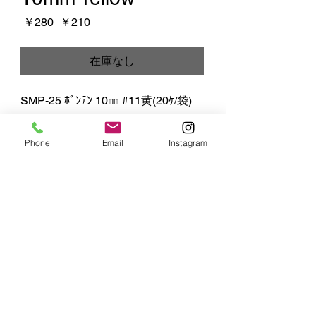
通
セ
 ￥280 
￥210
常
ー
価
ル
在庫なし
格
価
格
SMP-25 ﾎﾞﾝﾃﾝ 10㎜ #11黄(20ｹ/袋)
Phone
Email
Instagram
MIYUKI
ART FLOWER
株式会社 SS MIYUKI studio
​〒164-0003 東京都中野区東中野5-16-4
Copyright 2025 MIYUKI ART FLOWER / SS MIYUKI studio