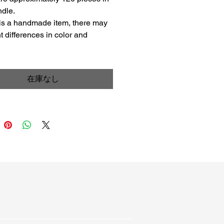
dle.

格
価
 is a handmade item, there may 
格
t differences in color and 
在庫なし