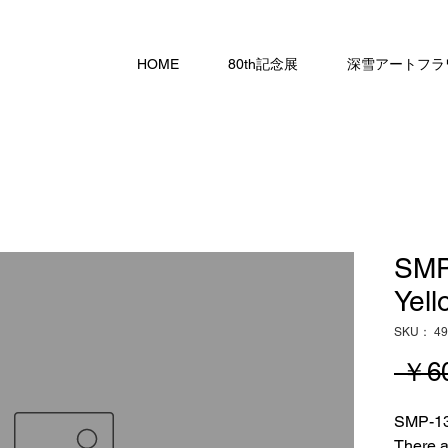
HOME
80th記念展
深雪アートフラ
SMP
Yell
SKU： 49
 ￥6
SMP-13
There a