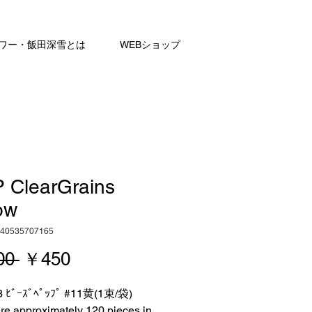
ワー・飯田深雪とは
WEBショップ
 ClearGrains
ow
40535707165
通
セ
00 
￥450
常
ー
 ﾋﾞｰｽﾞﾍﾟｯﾌﾟ #11黄(1束/袋)

価
ル
re approximately 120 pieces in 