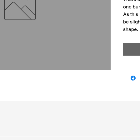
one bun
As this
be sligh
shape.