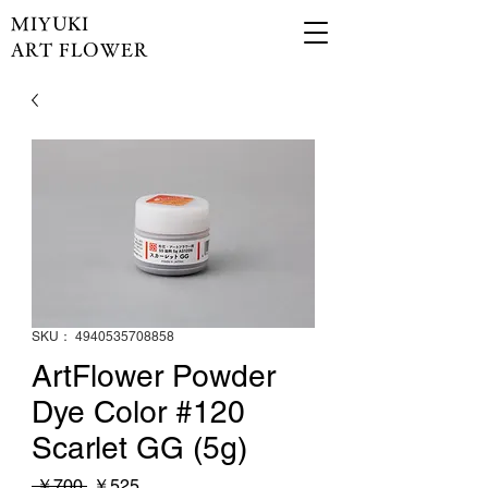
MIYUKI
ART FLOWER
SKU： 4940535708858
ArtFlower Powder
Dye Color #120
Scarlet GG (5g)
通
セ
 ￥700 
￥525