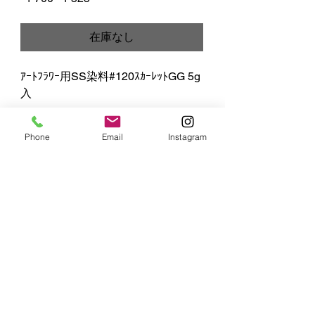
常
ー
価
ル
在庫なし
格
価
格
ｱｰﾄﾌﾗﾜｰ用SS染料#120ｽｶｰﾚｯﾄGG 5g
入
Phone
Email
Instagram
MIYUKI
ART FLOWER
株式会社 SS MIYUKI studio
​〒164-0003 東京都中野区東中野5-16-4
Copyright 2025 MIYUKI ART FLOWER / SS MIYUKI studio