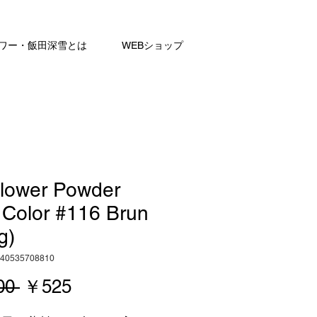
ワー・飯田深雪とは
WEBショップ
Flower Powder
 Color #116 Brun
g)
40535708810
通
セ
00 
￥525
常
ー