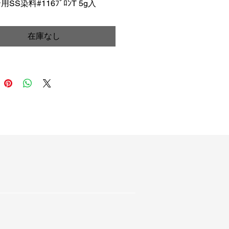
ﾜｰ用SS染料#116ﾌﾞﾛﾝT 5g入
価
ル
格
価
在庫なし
格