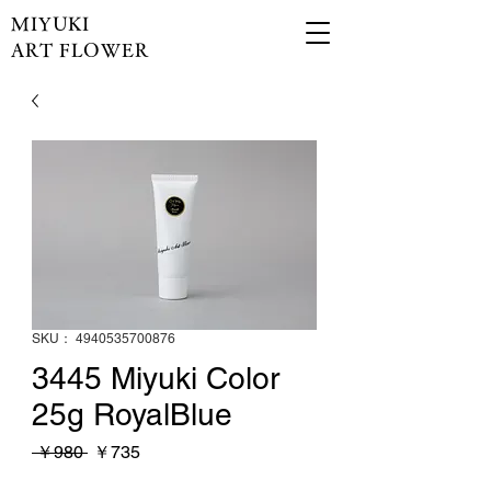
MIYUKI
ART FLOWER
SKU： 4940535700876
3445 Miyuki Color
25g RoyalBlue
通
セ
 ￥980 
￥735
常
ー