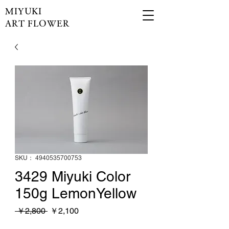
MIYUKI
ART FLOWER
SKU： 4940535700753
3429 Miyuki Color
150g LemonYellow
通
セ
 ￥2,800 
￥2,100
常
ー