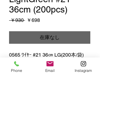
36cm (200pcs)
通
セ
 ￥930 
￥698
常
ー
価
ル
在庫なし
格
価
格
0565 ﾜｲﾔｰ #21 36㎝ LG(200本/袋)
Phone
Email
Instagram
MIYUKI
ART FLOWER
株式会社 SS MIYUKI studio
​〒164-0003 東京都中野区東中野5-16-4
Copyright 2025 MIYUKI ART FLOWER / SS MIYUKI studio