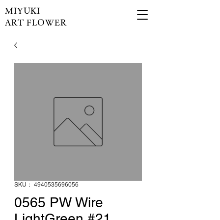
MIYUKI
ART FLOWER
SKU： 4940535696056
0565 PW Wire
LightGreen #21