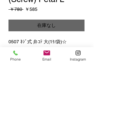
通
セ
 ￥780 
￥585
常
ー
価
ル
在庫なし
格
価
格
0507 ﾈｼﾞ式 弁ｺﾃ 大(1ｹ/袋)☆
Phone
Email
Instagram
MIYUKI
ART FLOWER
株式会社 SS MIYUKI studio
​〒164-0003 東京都中野区東中野5-16-4
Copyright 2025 MIYUKI ART FLOWER / SS MIYUKI studio