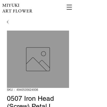
MIYUKI
ART FLOWER
SKU： 4940535624936
0507 Iron Head
(Screw) Petal L