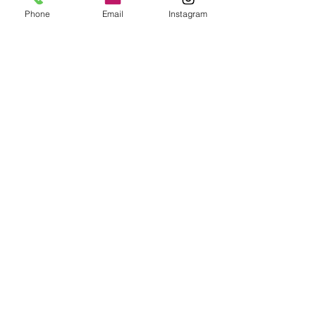
Phone
Email
Instagram
コメント
コメントを追加…
２時間体験講習「コクリ
2024年度 深雪
コ」
ワーレッスン（