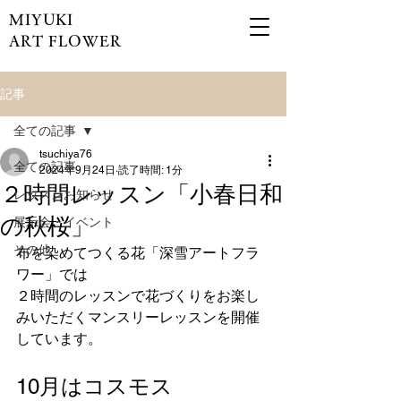
MIYUKI
ART FLOWER
記事
全ての記事
tsuchiya76
全ての記事
2024年9月24日
読了時間: 1分
２時間レッスン「小春日和
レッスンお知らせ
の秋桜」
展示会・イベント
その他
布を染めてつくる花「深雪アートフラ
ワー」では
２時間のレッスンで花づくりをお楽し
みいただくマンスリーレッスンを開催
しています。
10月はコスモス